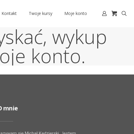
Kontakt
Twoje kursy
Moje konto
yskać, wykup
woje konto.
O mnie
azywam się Michał Kędzierski. Jestem