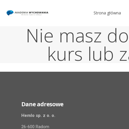
Strona główna
Nie masz do
kurs lub z
Dane adresowe
Hemlo sp. z o. o.
26-600 Radom