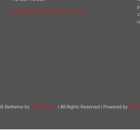
p
kontakt@akademiawychowania.com
z
r
26 Betheme by
Muffin group
| All Rights Reserved | Powered by
Word