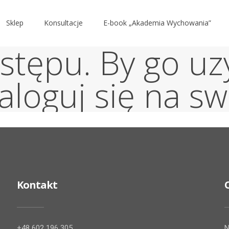
Sklep
Konsultacje
E-book „Akademia Wychowania”
stępu. By go uz
aloguj się na s
Kontakt
+48 602 196 305
N