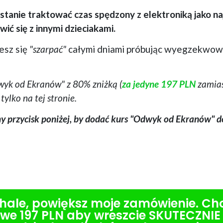
stanie traktować czas spędzony z elektroniką jako n
wić się z innymi dzieciakami.
iesz się
"szarpać"
całymi dniami próbując wyegzekwow
dwyk od Ekranów" z 80% zniżką (
za jedyne 197 PLN
zamia
tylko na tej stronie.
ony przycisk poniżej, by dodać kurs "Odwyk od Ekranów" 
hale, powiększ moje zamówienie. Ch
we 197 PLN aby wreszcie SKUTECZNIE