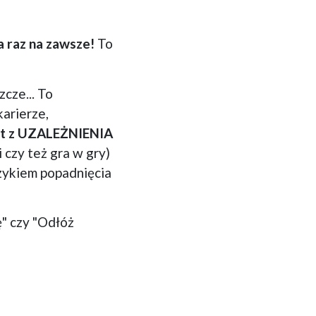
a raz na zawsze!
To
zcze... To
karierze,
lat z UZALEŻNIENIA
 czy też gra w gry)
yzykiem popadnięcia
" czy "Odłóż