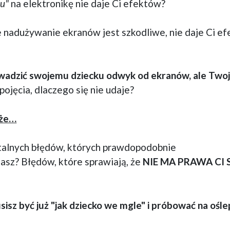
zu"
na elektronikę nie daje Ci efektów?
e nadużywanie ekranów jest szkodliwe, nie daje Ci e
wadzić swojemu dziecku odwyk od ekranów, ale Twoj
ojęcia, dlaczego się nie udaje?
 że…
atalnych błędów, których prawdopodobnie
asz? Błędów, które sprawiają, że
NIE MA PRAWA CI 
sisz być już "jak dziecko we mgle" i próbować na ośle