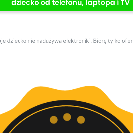
dziecko od telefonu, laptopa i TV
oje dziecko nie nadużywa elektroniki. Biorę tylko o