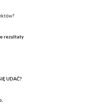
fektów?
e rezultaty
SIĘ UDAĆ?
p.