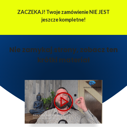
ZACZEKAJ! Twoje zamówienie NIE JEST
jeszcze kompletne!
Nie zamykaj strony, zobacz ten
krótki materiał