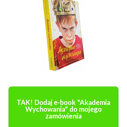
TAK! Dodaj e-book "Akademia
Wychowania" do mojego
zamówienia