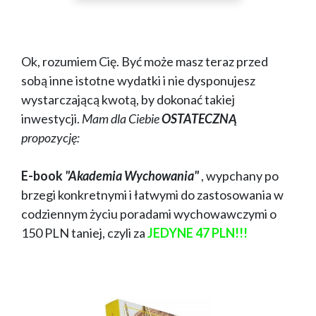
Ok, rozumiem Cię. Być może masz teraz przed
sobą inne istotne wydatki i nie dysponujesz
wystarczającą kwotą, by dokonać takiej
inwestycji.
Mam dla Ciebie
OSTATECZNĄ
propozycję:
E-book
"Akademia Wychowania"
, wypchany po
brzegi konkretnymi i łatwymi do zastosowania w
codziennym życiu poradami wychowawczymi o
150 PLN taniej, czyli za
JEDYNE 47 PLN!!!