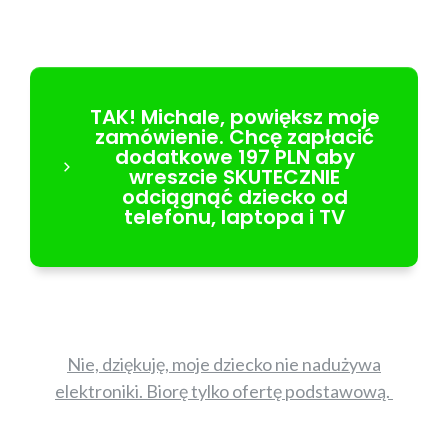
TAK! Michale, powiększ moje
zamówienie. Chcę zapłacić
dodatkowe 197 PLN aby
wreszcie SKUTECZNIE
odciągnąć dziecko od
telefonu, laptopa i TV
Nie, dziękuję, moje dziecko nie nadużywa
elektroniki. Biorę tylko ofertę podstawową.