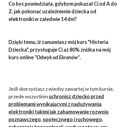
Co byś powiedziała, gdybym pokazał Ci od A do
Z, jak pokonać uzależnienie dziecka od
elektroniki w zaledwie 14 dni?
Dzięki temu, iż zamawiasz mój kurs "Histeria
Dziecka", przysługuje Ci aż 80% zniżka na mój
kurs online
"Odwyk od Ekranów".
Jeśli skorzystasz z wiedzy zawartej w tym kursie,
przede wszystkim
uchronisz dziecko przed
problemami wynikającymi z nadużywania
elektroniki takimi jak zahamowanie rozwoju
poznawczego, społecznego i ruchowego,
zaburzenia koncentracji, wady postawy czy