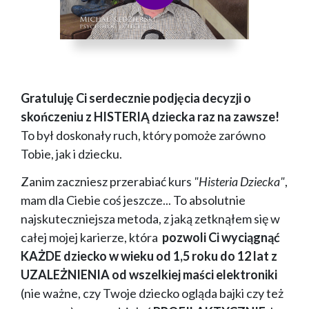
Gratuluję Ci serdecznie podjęcia decyzji o
skończeniu z HISTERIĄ dziecka raz na zawsze!
To był doskonały ruch, który pomoże zarówno
Tobie, jak i dziecku.
Zanim zaczniesz przerabiać kurs
"Histeria Dziecka"
,
mam dla Ciebie coś jeszcze... To absolutnie
najskuteczniejsza metoda, z jaką zetknąłem się w
całej mojej karierze, która
pozwoli Ci wyciągnąć
KAŻDE dziecko w wieku od 1,5 roku do 12 lat z
UZALEŻNIENIA od wszelkiej maści elektroniki
(nie ważne, czy Twoje dziecko ogląda bajki czy też