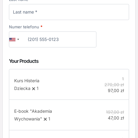
Numer telefonu
*
Your Products
1
Kurs Histeria
270,00
zł
Dziecka
1
97,00
zł
E-book "Akademia
197,00
zł
47,00
zł
Wychowania"
1