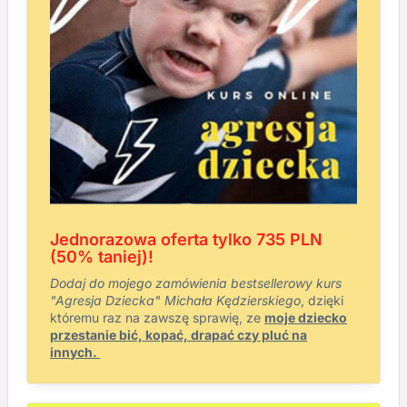
Jednorazowa oferta tylko 735 PLN
(50% taniej)!
Dodaj do mojego zamówienia bestsellerowy kurs
"Agresja Dziecka" Michała Kędzierskiego
, dzięki
któremu raz na zawszę sprawię, ze
moje dziecko
przestanie bić, kopać, drapać czy pluć na
innych.