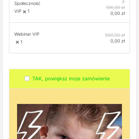
2
Społeczność
196,00
zł
VIP
1
0,00
zł
Webinar VIP
500,00
zł
0,00
zł
1
TAK, powiększ moje zamówienie