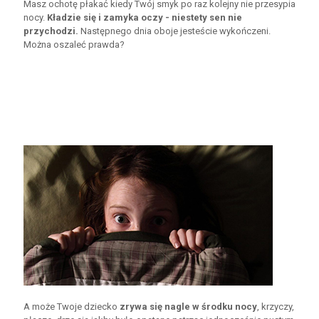
Masz ochotę płakać kiedy Twój smyk po raz kolejny nie przesypia
nocy.
Kładzie się i zamyka oczy - niestety sen nie
przychodzi.
Następnego dnia oboje jesteście wykończeni.
Można oszaleć prawda?
A może Twoje dziecko
zrywa się nagle w środku nocy
, krzyczy,