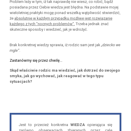
Problem leży w tym, iż tak naprawdę nie wiesz, co robić, bądź
posiadana przez Ciebie wiedza jest błędna. Na podstawie mojej
wieloletniej praktyki mogę ponad wszelką wątpliwość stwierdzić,
że
absolutnie w każdym przypadku możliwe jest rozwiązanie
każdego z tych "nocnych problemów".
Trzeba jednak znać
skuteczne sposoby i wiedzieć, jak je wdrożyć.
Brak konkretnej wiedzy sprawia, iż rodzic sam jest jak
„dziecko we
mgle”
.
Zastanówmy się przez chwilę...
Skąd właściwie rodzic ma wiedzieć, jak dotrzeć do swojego
smyka, jak go wychować, jak reagować w tego typu
sytuacjach?
Jest to przecież konkretna
WIEDZA
opierająca się
zarówno obserwacjach zbieranych przez całe