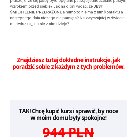
płacze, drze się jakby było opętane patrząc jednocześnie pustym
wzrokiem przed siebie? Jak na dłoni widać, że
JEST
ŚMIERTELNIE PRZERAŻONE
a mimo to nie ma z nim kontaktu a
następnego dnia niczego nie pamięta? Najzwyczajniej w świecie
martwisz się, co się z nim dzieje?
Znajdziesz tutaj dokładne instrukcje, jak
poradzić sobie z każdym z tych problemów.
TAK! Chcę kupić kurs i sprawić, by noce
w moim domu były spokojne!
944 PLN