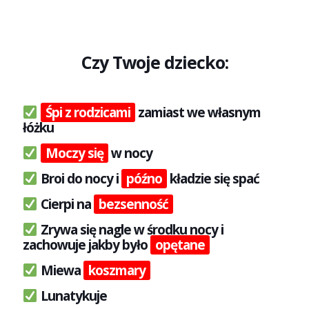
Czy Twoje dziecko:
Śpi z rodzicami
zamiast we własnym
łóżku
Moczy się
w nocy
Broi do nocy i
późno
kładzie się spać
Cierpi na
bezsenność
Zrywa się nagle w środku nocy i
zachowuje jakby było
opętane
Miewa
koszmary
Lunatykuje