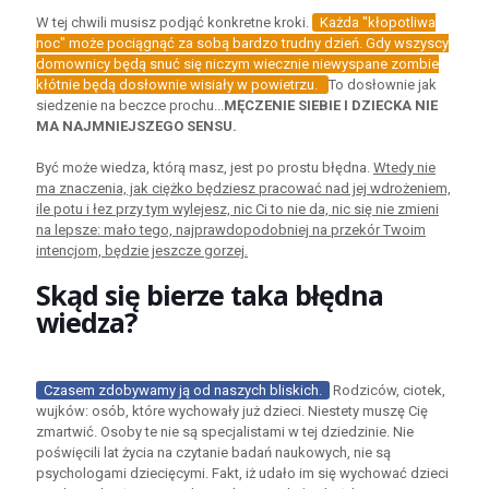
W tej chwili musisz podjąć konkretne kroki.
Każda "kłopotliwa
noc" może pociągnąć za sobą bardzo trudny dzień. Gdy wszyscy
domownicy będą snuć się niczym wiecznie niewyspane zombie
kłótnie będą dosłownie wisiały w powietrzu.
To dosłownie jak
siedzenie na beczce prochu...
MĘCZENIE SIEBIE I DZIECKA NIE
MA NAJMNIEJSZEGO SENSU.
Być może wiedza, którą masz, jest po prostu błędna.
Wtedy nie
ma znaczenia, jak ciężko będziesz pracować nad jej wdrożeniem,
ile potu i łez przy tym wylejesz, nic Ci to nie da, nic się nie zmieni
na lepsze: mało tego, najprawdopodobniej na przekór Twoim
intencjom, będzie jeszcze gorzej.
Skąd się bierze taka błędna
wiedza?
Czasem zdobywamy ją od naszych bliskich.
Rodziców, ciotek,
wujków: osób, które wychowały już dzieci. Niestety muszę Cię
zmartwić. Osoby te nie są specjalistami w tej dziedzinie. Nie
poświęcili lat życia na czytanie badań naukowych, nie są
psychologami dziecięcymi. Fakt, iż udało im się wychować dzieci