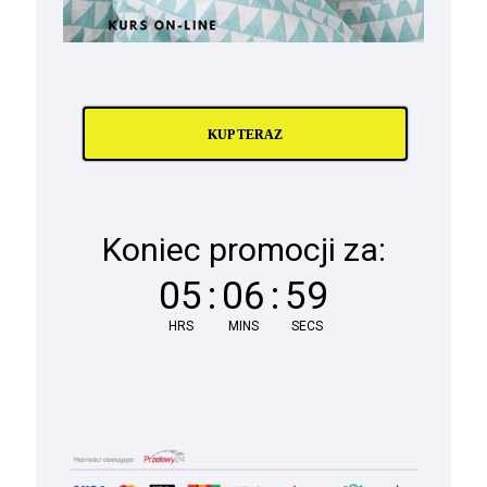
KUP TERAZ
Koniec promocji za:
05
:
06
:
58
HRS
MINS
SECS