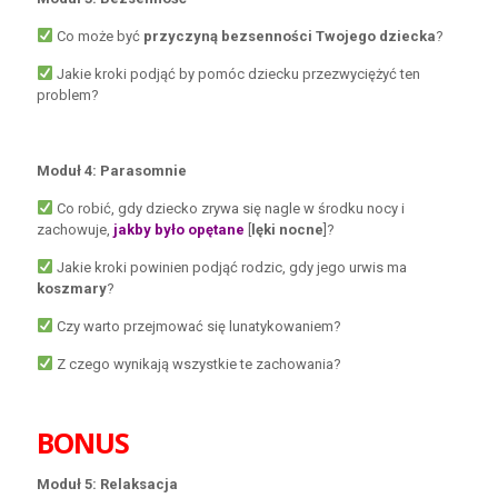
Co może być
przyczyną bezsenności Twojego dziecka
?
Jakie kroki podjąć by pomóc dziecku przezwyciężyć ten
problem?
Moduł 4: Parasomnie
Co robić, gdy dziecko zrywa się nagle w środku nocy i
zachowuje,
jakby było opętane
[
lęki nocne
]?
Jakie kroki powinien podjąć rodzic, gdy jego urwis ma
koszmary
?
Czy warto przejmować się lunatykowaniem?
Z czego wynikają wszystkie te zachowania?
BONUS
Moduł 5: Relaksacja