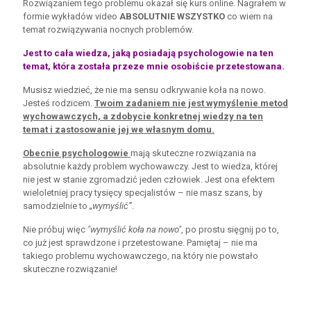
Rozwiązaniem tego problemu okazał się kurs online. Nagrałem w
formie wykładów video
ABSOLUTNIE WSZYSTKO
co wiem na
temat rozwiązywania nocnych problemów.
Jest to cała wiedza, jaką posiadają psychologowie na ten
temat, która została przeze mnie osobiście przetestowana.
Musisz wiedzieć, że nie ma sensu odkrywanie koła na nowo.
Jesteś rodzicem.
Twoim zadaniem nie jest wymyślenie metod
wychowawczych, a zdobycie konkretnej wiedzy na ten
temat i zastosowanie jej we własnym domu.
Obecnie psychologowie
mają skuteczne rozwiązania na
absolutnie każdy problem wychowawczy. Jest to wiedza, której
nie jest w stanie zgromadzić jeden człowiek. Jest ona efektem
wieloletniej pracy tysięcy specjalistów – nie masz szans, by
samodzielnie to
„wymyślić”
.
Nie próbuj więc
"wymyślić koła na nowo"
, po prostu sięgnij po to,
co już jest sprawdzone i przetestowane. Pamiętaj – nie ma
takiego problemu wychowawczego, na który nie powstało
skuteczne rozwiązanie!