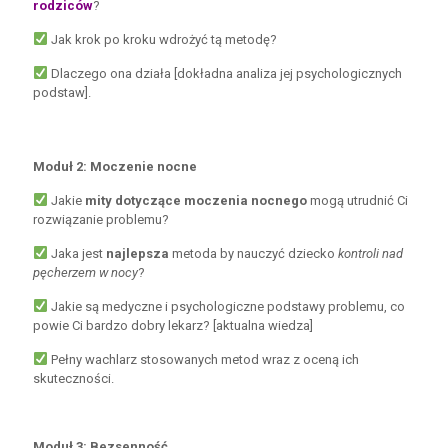
rodziców
?
Jak krok po kroku wdrożyć tą metodę?
Dlaczego ona działa [dokładna analiza jej psychologicznych
podstaw].
Moduł 2: Moczenie nocne
Jakie
mity dotyczące moczenia nocnego
mogą utrudnić Ci
rozwiązanie problemu?
Jaka jest
najlepsza
metoda by nauczyć dziecko
kontroli nad
pęcherzem w nocy
?
Jakie są medyczne i psychologiczne podstawy problemu, co
powie Ci bardzo dobry lekarz? [aktualna wiedza]
Pełny wachlarz stosowanych metod wraz z oceną ich
skuteczności.
Moduł 3: Bezsenność