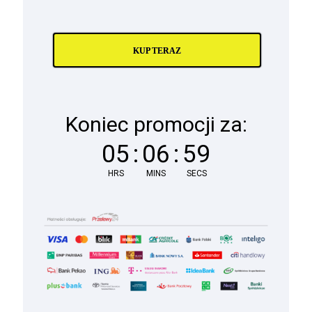
KUP TERAZ
Koniec promocji za:
05
:
06
:
58
HRS
MINS
SECS