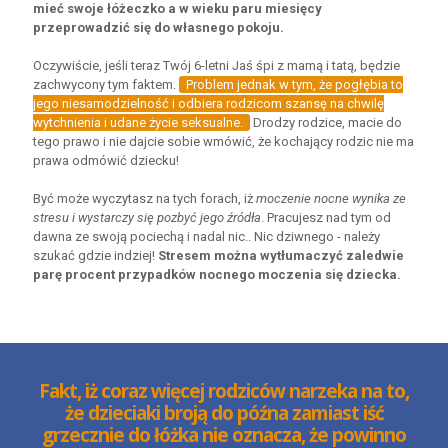
mieć swoje łóżeczko a w wieku paru miesięcy
przeprowadzić się do własnego pokoju.
Oczywiście, jeśli teraz Twój 6-letni Jaś śpi z mamą i tatą, będzie
zachwycony tym faktem.
Problem jednak w tym, że pogłębia to
jego niesamodzielność i odbiera rodzicom szansę na chwilę
wytchnienia i udane życie seksualne.
Drodzy rodzice, macie do
tego prawo i nie dajcie sobie wmówić, że kochający rodzic nie ma
prawa odmówić dziecku!
Być może wyczytasz na tych forach, iż
moczenie nocne wynika ze
stresu i wystarczy się pozbyć jego źródła
. Pracujesz nad tym od
dawna ze swoją pociechą i nadal nic.. Nic dziwnego - należy
szukać gdzie indziej!
Stresem można wytłumaczyć zaledwie
parę procent przypadków nocnego moczenia się dziecka.
Fakt, iż coraz więcej rodziców narzeka na to,
że dzieciaki broją do późna zamiast iść
grzecznie do łóżka nie oznacza, że powinno