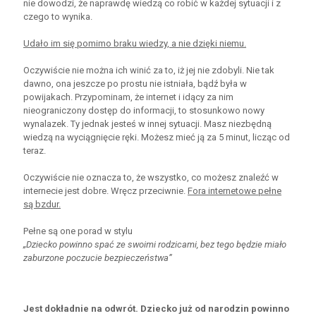
nie dowodzi, że naprawdę wiedzą co robić w każdej sytuacji i z
czego to wynika.
Udało im się pomimo braku wiedzy, a nie dzięki niemu.
Oczywiście nie można ich winić za to, iż jej nie zdobyli. Nie tak
dawno, ona jeszcze po prostu nie istniała, bądź była w
powijakach. Przypominam, że internet i idący za nim
nieograniczony dostęp do informacji, to stosunkowo nowy
wynalazek. Ty jednak jesteś w innej sytuacji. Masz niezbędną
wiedzą na wyciągnięcie ręki. Możesz mieć ją za 5 minut, licząc od
teraz.
Oczywiście nie oznacza to, że wszystko, co możesz znaleźć w
internecie jest dobre. Wręcz przeciwnie.
Fora internetowe pełne
są bzdur.
Pełne są one porad w stylu
„Dziecko powinno spać ze swoimi rodzicami, bez tego będzie miało
zaburzone poczucie bezpieczeństwa”
Jest dokładnie na odwrót. Dziecko już od narodzin powinno