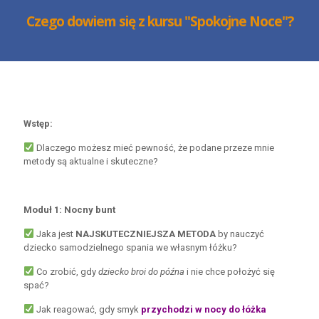
Czego dowiem się z kursu "Spokojne Noce"?
Wstęp:
Dlaczego możesz mieć pewność, że podane przeze mnie
metody są aktualne i skuteczne?
Moduł 1: Nocny bunt
Jaka jest
NAJSKUTECZNIEJSZA METODA
by nauczyć
dziecko samodzielnego spania we własnym łóżku?
Co zrobić, gdy
dziecko broi do późna
i nie chce położyć się
spać?
Jak reagować, gdy smyk
przychodzi w nocy do łóżka