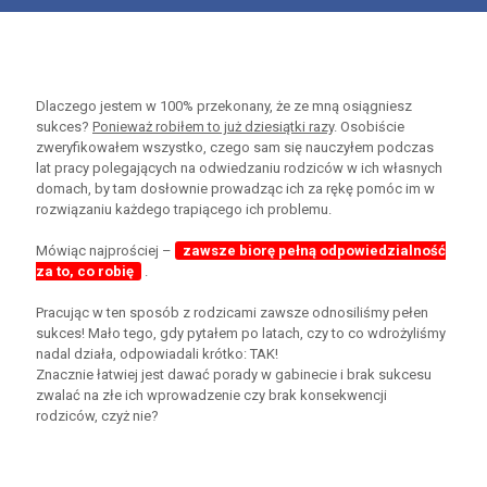
Dlaczego jestem w 100% przekonany, że ze mną osiągniesz
sukces?
Ponieważ robiłem to już dziesiątki razy
. Osobiście
zweryfikowałem wszystko, czego sam się nauczyłem podczas
lat pracy polegających na odwiedzaniu rodziców w ich własnych
domach, by tam dosłownie prowadząc ich za rękę pomóc im w
rozwiązaniu każdego trapiącego ich problemu.
Mówiąc najprościej –
zawsze biorę pełną odpowiedzialność
za to, co robię
.
Pracując w ten sposób z rodzicami zawsze odnosiliśmy pełen
sukces! Mało tego, gdy pytałem po latach, czy to co wdrożyliśmy
nadal działa, odpowiadali krótko: TAK!
Znacznie łatwiej jest dawać porady w gabinecie i brak sukcesu
zwalać na złe ich wprowadzenie czy brak konsekwencji
rodziców, czyż nie?